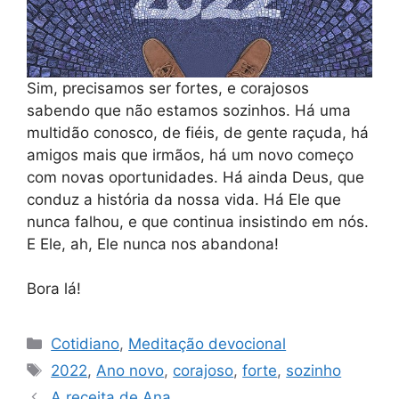
Sim, precisamos ser fortes, e corajosos
sabendo que não estamos sozinhos. Há uma
multidão conosco, de fiéis, de gente raçuda, há
amigos mais que irmãos, há um novo começo
com novas oportunidades. Há ainda Deus, que
conduz a história da nossa vida. Há Ele que
nunca falhou, e que continua insistindo em nós.
E Ele, ah, Ele nunca nos abandona!
Bora lá!
Categorias
Cotidiano
,
Meditação devocional
Tags
2022
,
Ano novo
,
corajoso
,
forte
,
sozinho
A receita de Ana