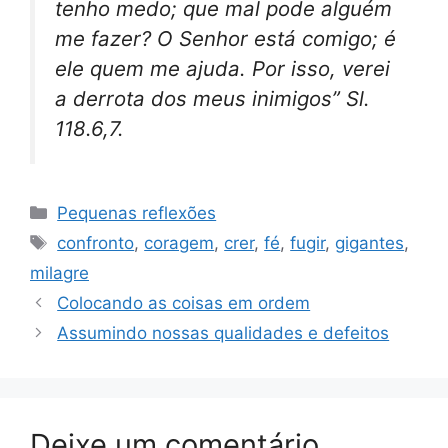
tenho medo; que mal pode alguém
me fazer? O Senhor está comigo; é
ele quem me ajuda. Por isso, verei
a derrota dos meus inimigos” Sl.
118.6,7.
Categorias
Pequenas reflexões
Tags
confronto
,
coragem
,
crer
,
fé
,
fugir
,
gigantes
,
milagre
Colocando as coisas em ordem
Assumindo nossas qualidades e defeitos
Deixe um comentário