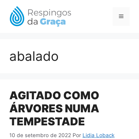
Pular
para
Menu
o
conteúdo
abalado
AGITADO COMO
ÁRVORES NUMA
TEMPESTADE
10 de setembro de 2022
Por
Lidia Loback