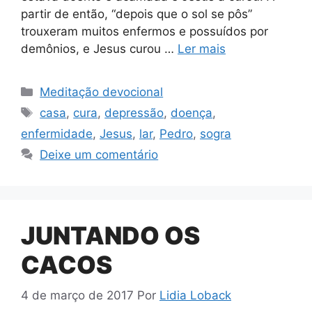
partir de então, “depois que o sol se pôs”
trouxeram muitos enfermos e possuídos por
demônios, e Jesus curou …
Ler mais
Categorias
Meditação devocional
Tags
casa
,
cura
,
depressão
,
doença
,
enfermidade
,
Jesus
,
lar
,
Pedro
,
sogra
Deixe um comentário
JUNTANDO OS
CACOS
4 de março de 2017
Por
Lidia Loback