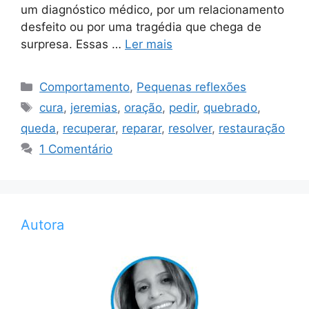
um diagnóstico médico, por um relacionamento
desfeito ou por uma tragédia que chega de
surpresa. Essas …
Ler mais
Categorias
Comportamento
,
Pequenas reflexões
Tags
cura
,
jeremias
,
oração
,
pedir
,
quebrado
,
queda
,
recuperar
,
reparar
,
resolver
,
restauração
1 Comentário
Autora