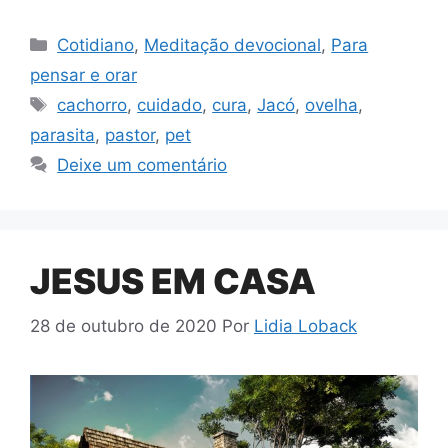
Categorias
Cotidiano
,
Meditação devocional
,
Para
pensar e orar
Tags
cachorro
,
cuidado
,
cura
,
Jacó
,
ovelha
,
parasita
,
pastor
,
pet
Deixe um comentário
JESUS EM CASA
28 de outubro de 2020
Por
Lidia Loback