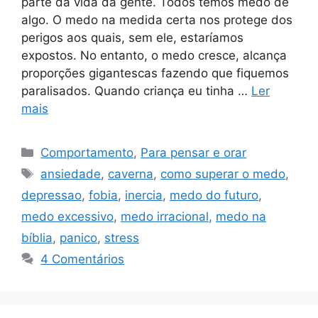
parte da vida da gente. Todos temos medo de
algo. O medo na medida certa nos protege dos
perigos aos quais, sem ele, estaríamos
expostos. No entanto, o medo cresce, alcança
proporções gigantescas fazendo que fiquemos
paralisados. Quando criança eu tinha …
Ler
mais
Categorias
Comportamento
,
Para pensar e orar
Tags
ansiedade
,
caverna
,
como superar o medo
,
depressao
,
fobia
,
inercia
,
medo do futuro
,
medo excessivo
,
medo irracional
,
medo na
bíblia
,
panico
,
stress
4 Comentários