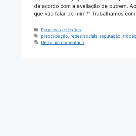
de acordo com a avaliação de outrem. Ao
que vão falar de mim?” Trabalhamos co
Categorias
Pequenas reflexões
Tags
preocupação
,
redes sociais
,
reputação
,
tropeç
Deixe um comentário