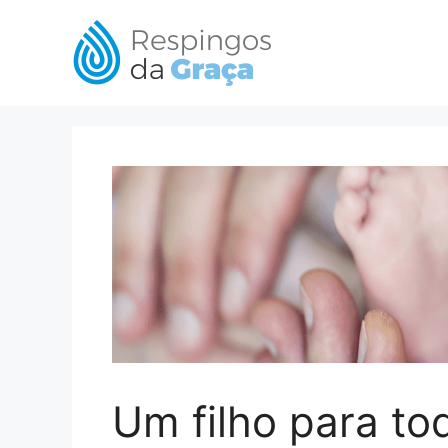
Pular
para
o
conteúdo
Um filho para t