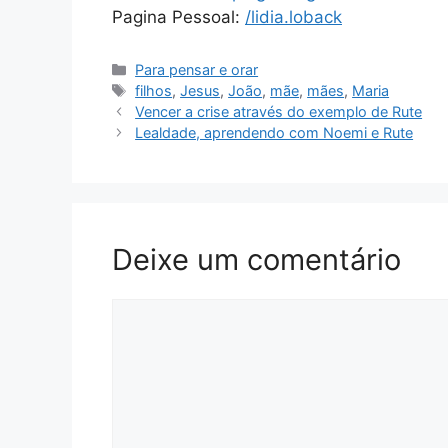
Pagina Pessoal:
/lidia.loback
Categorias
Para pensar e orar
Tags
filhos
,
Jesus
,
João
,
mãe
,
mães
,
Maria
Vencer a crise através do exemplo de Rute
Lealdade, aprendendo com Noemi e Rute
Deixe um comentário
Comentário