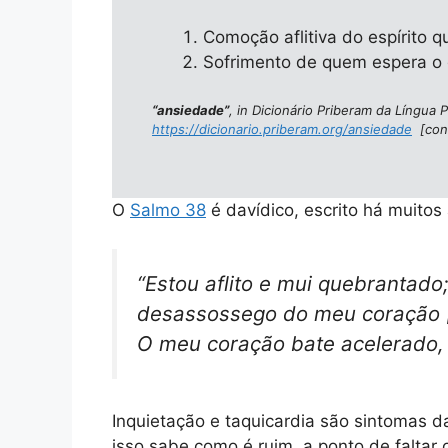
Comoção aflitiva do espírito 
Sofrimento de quem espera o q
“ansiedade”
, in Dicionário Priberam da Língua
https://dicionario.priberam.org/ansiedade
[cons
O
Salmo 38
é davídico, escrito há muitos
“
Estou aflito e mui quebrantad
desassossego do meu coração [
O meu coração bate acelerado,
Inquietação e taquicardia são sintomas 
isso sabe como é ruim, a ponto de faltar o