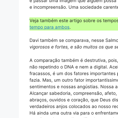
e passar uma imagem que alguém possa cu
e incompreensão. Uma sociedade carente 
Veja também este artigo sobre os tempos
tempo para ambos
.
Davi também se comparava, nesse Salmo,
vigorosos e fortes, e são muitos os que
A comparação também é destrutiva, pois, 
não repetindo o DNA e nem a digital. Ace
fracassos, é um dos fatores importantes 
fazia. Mas, um outro fator importantíssim
sentimentos e nossas angústias. Nossa 
Alcançar sabedoria, compreensão, afeto, 
abraços, ouvidos e coração, que Deus disp
verdadeiros anjos colocados ao nosso re
Há ainda uma outra via para o enfrenta