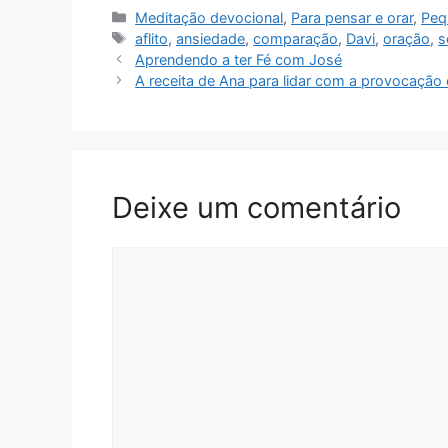
Categorias
Meditação devocional
,
Para pensar e orar
,
Peq
Tags
aflito
,
ansiedade
,
comparação
,
Davi
,
oração
,
s
Aprendendo a ter Fé com José
A receita de Ana para lidar com a provocaçã
Deixe um comentário
Comentário