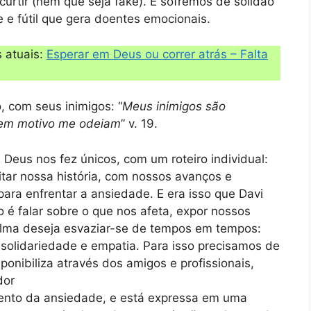
rtir (nem que seja fake). E sofremos de solidão
e fútil que gera doentes emocionais.
 atuais:
Esperar em Deus ou correr atrás – Falta
 com seus inimigos: “
Meus inimigos são
 sem motivo me odeiam
” v. 19.
Deus nos fez únicos, com um roteiro individual:
itar nossa história, com nossos avanços e
para enfrentar a ansiedade. E era isso que Davi
o é falar sobre o que nos afeta, expor nossos
alma deseja esvaziar-se de tempos em tempos:
solidariedade e empatia. Para isso precisamos de
onibiliza através dos amigos e profissionais,
dor
mento da ansiedade, e está expressa em uma