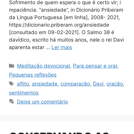
Sofrimento de quem espera o que é certo vir; i
mpaciência. “ansiedade”, in Dicionário Priberam
da Língua Portuguesa [em linha], 2008- 2021,
https://dicionario.priberam.org/ansiedade
[consultado em 09-02-2021]. O Salmo 38 é
davídico, escrito há muitos anos, nele o rei Davi
aparenta estar …
Ler mais
Categorias
Meditação devocional
,
Para pensar e orar
,
Pequenas reflexões
Tags
aflito
,
ansiedade
,
comparação
,
Davi
,
oração
,
sentimentos
Deixe um comentário