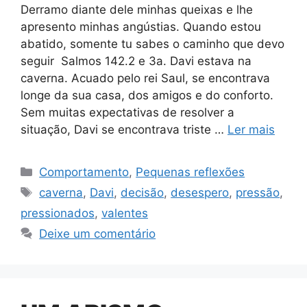
Derramo diante dele minhas queixas e lhe
apresento minhas angústias. Quando estou
abatido, somente tu sabes o caminho que devo
seguir Salmos 142.2 e 3a. Davi estava na
caverna. Acuado pelo rei Saul, se encontrava
longe da sua casa, dos amigos e do conforto.
Sem muitas expectativas de resolver a
situação, Davi se encontrava triste …
Ler mais
Categorias
Comportamento
,
Pequenas reflexões
Tags
caverna
,
Davi
,
decisão
,
desespero
,
pressão
,
pressionados
,
valentes
Deixe um comentário