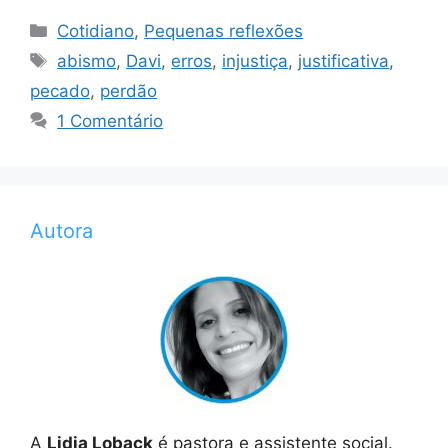
Categorias
Cotidiano
,
Pequenas reflexões
Tags
abismo
,
Davi
,
erros
,
injustiça
,
justificativa
,
pecado
,
perdão
1 Comentário
Autora
A
Lidia Loback
é pastora e assistente social.