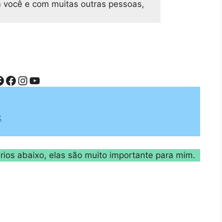
m você e com muitas outras pessoas,
acebook
Facebook
Instagram
Youtube
k
ios abaixo, elas são muito importante para mim.