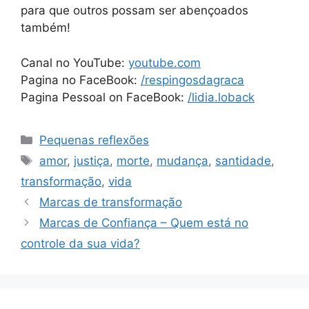
para que outros possam ser abençoados
também!
Canal no YouTube:
youtube.com
Pagina no FaceBook:
/respingosdagraca
Pagina Pessoal on FaceBook:
/lidia.loback
Categorias
Pequenas reflexões
Tags
amor
,
justiça
,
morte
,
mudança
,
santidade
,
transformação
,
vida
Marcas de transformação
Marcas de Confiança – Quem está no
controle da sua vida?