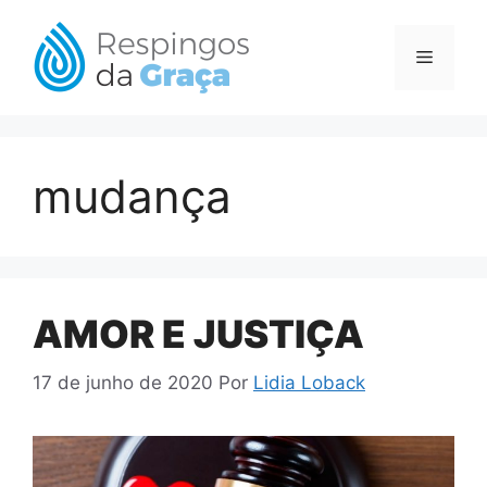
Pular
para
Menu
o
conteúdo
mudança
AMOR E JUSTIÇA
17 de junho de 2020
Por
Lidia Loback