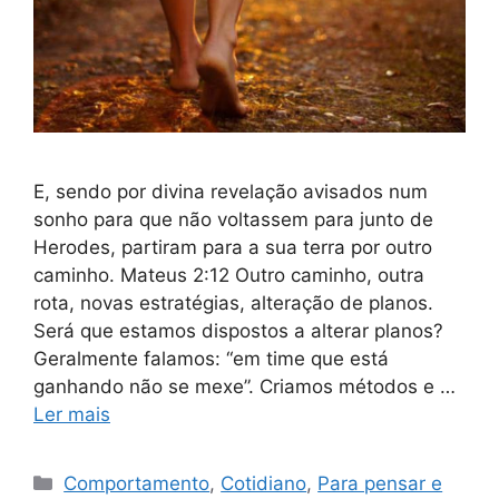
E, sendo por divina revelação avisados num
sonho para que não voltassem para junto de
Herodes, partiram para a sua terra por outro
caminho. Mateus 2:12 Outro caminho, outra
rota, novas estratégias, alteração de planos.
Será que estamos dispostos a alterar planos?
Geralmente falamos: “em time que está
ganhando não se mexe”. Criamos métodos e …
Ler mais
Categorias
Comportamento
,
Cotidiano
,
Para pensar e