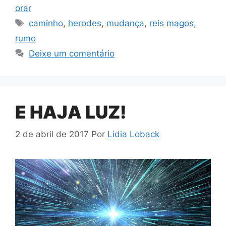
orar
Tags
caminho
,
herodes
,
mudança
,
reis magos
,
rumo
Deixe um comentário
E HAJA LUZ!
2 de abril de 2017
Por
Lidia Loback