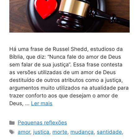
Há uma frase de Russel Shedd, estudioso da
Bíblia, que diz: “Nunca fale do amor de Deus
sem falar de sua justiça“. Essa frase contesta
as versões utilizadas de um amor de Deus
destituído de outros atributos como a justiça,
argumentos muito utilizados na atualidade para
trazer conforto aos que desejam o amor de
Deus, …
Ler mais
Categorias
Pequenas reflexões
Tags
amor
,
justiça
,
morte
,
mudança
,
santidade
,