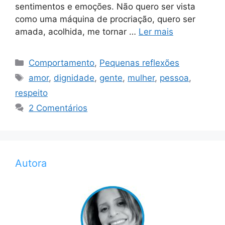
sentimentos e emoções. Não quero ser vista
como uma máquina de procriação, quero ser
amada, acolhida, me tornar …
Ler mais
Categorias
Comportamento
,
Pequenas reflexões
Tags
amor
,
dignidade
,
gente
,
mulher
,
pessoa
,
respeito
2 Comentários
Autora